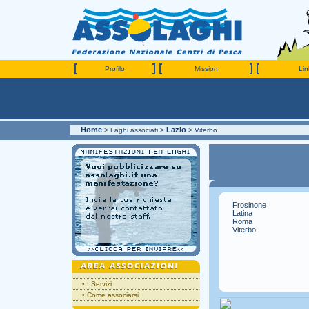
Profilo
Mission
Link
Home
Lazio
> Laghi associati >
> Viterbo
Frosinone
Latina
Roma
Viterbo
•
I Servizi
•
Come associarsi