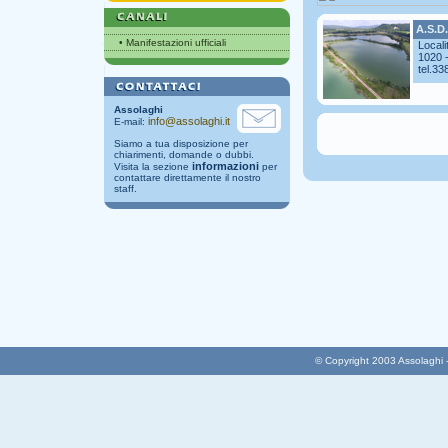
A.S.D.
•
Manifestazioni ufficiali
Locali
1020 
tel.33
Assolaghi
info@assolaghi.it
E-mail:
Siamo a tua disposizione per
chiarimenti, domande o dubbi.
informazioni
Visita la sezione
per
contattare direttamente il nostro
staff.
© Copyright 2003 Assolaghi - T